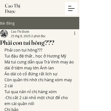
Cao Thị
Được
Bài đăng
Cao Thị Được
25 thg 8, 2025
2 phút đọc
Phải con tui hông???
Phải con tui hông???
Tui đậu đệ thất , học ở Hương Mỹ
Má tui cưng dẫn qua Trà Vinh may áo 
dài ở tiệm may lớn Ánh lan
Áo dài có cổ đứng rất lich sự
Còn quần thì nhờ chị hàng xóm may 
2 cái
Tui qua năn nỉ chị hàng xóm
-Chị cắt 2 cái nhỏ một chút để cho 
em cái quần nối
Chị bảo