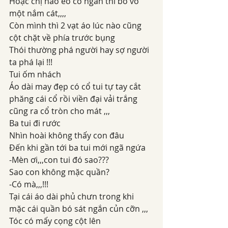
Hoặc chị nào eo có ngấn thì bỏ vô 
một nắm cát,,,,
Còn mình thì 2 vạt áo lúc nào cũng 
cột chặt về phía trước bụng
Thói thường phá người hay sợ người 
ta phá lại !!!
Tui ốm nhách
Áo dài may đẹp có cổ tui tự tay cắt 
phăng cái cổ rồi viền đại vải trắng 
cũng ra cổ tròn cho mát ,,,
Ba tui đi rước
Nhìn hoài không thấy con đâu
Đến khi gần tới ba tui mới ngã ngứa
-Mèn ơi,,,con tui đó sao???
Sao con không mặc quần?
-Có mà,,,!!!
Tại cái áo dài phủ chưn trong khi 
mặc cái quần bó sát ngắn củn cỡn ,,,
Tóc có mấy cọng cột lên