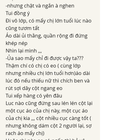
-nhưng chật và ngắn à nghen
Tui đồng ý
Đi vô lớp, có mấy chị lớn tuổi lúc nào 
cũng tươm tất
Áo dài ủi thằng, quần rộng đi đứng 
khép nép
Nhìn lại mình ,,,
-Ủa sao mấy chỉ đi được vậy ta???
Thậm chí có chị có eo ( cùng lớp 
nhưng nhiều chị lớn tuổi hơn)áo dài 
lúc đó nếu thiếu nữ thì chích ben và 
rút sợi dây cột ngang eo
Tui xếp hàng có yên đâu
Luc nào cũng đứng sau lén lén cột lại 
một cục áo của chị này, một cục áo 
của chị kia ,,, cột nhiều cục càng tốt ( 
nhưng không dám cột 2 người lại, sợ 
rach áo mấy chị)