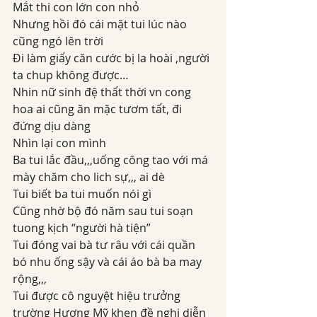
Mắt thi con lớn con nhỏ
Nhưng hồi đó cái mặt tui lúc nào 
cũng ngó lên trời
Đi làm giấy căn cước bị la hoài ,người 
ta chup không được…
Nhin nữ sinh đệ thất thời vn cong 
hoa ai cũng ăn mặc tươm tất, đi 
đứng dịu dàng
Nhìn lại con mình
Ba tui lắc đầu,,,uống công tao với má 
mày chăm cho lich sự,,, ai dè
Tui biết ba tui muốn nói gì
Cũng nhờ bộ đó năm sau tui soạn 
tuong kịch “người hà tiện”
Tui đóng vai bà tư râu với cái quần 
bó nhu ống sậy và cái áo bà ba may 
rộng,,,
Tui được cô nguyệt hiệu trưởng 
trường Hương Mỹ khen đề nghị diễn 