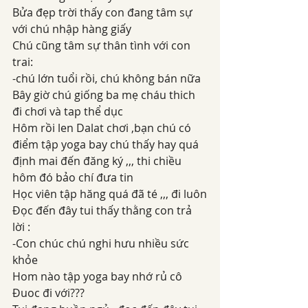
Bửa đẹp trời thấy con đang tâm sự 
với chú nhập hàng giấy
Chú cũng tâm sự thân tình với con 
trai:
-chú lớn tuổi rồi, chú không bán nữa
Bây giờ chú giống ba mẹ cháu thich 
đi chơi và tap thể dục
Hôm rồi len Dalat chơi ,bạn chú có 
điểm tập yoga bay chú thấy hay quá 
định mai đến đăng ký ,,, thi chiều 
hôm đó bảo chí đưa tin
Học viên tập hăng quá đã té ,,, đi luôn
Đọc đến đây tui thấy thằng con trả 
lời :
-Con chúc chú nghi hưu nhiều sức 
khỏe
Hom nào tập yoga bay nhớ rủ cô 
Đuoc đi với???