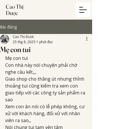
Cao Thị
Được
Bài đăng
Cao Thị Được
25 thg 8, 2025
1 phút đọc
Mẹ con tui
Mẹ con tui
Con nhà này nói chuyện phải chờ 
nghe câu kết,,,
Giao shop cho thằng út nhưng thỉnh 
thoảng tui cũng kiếm tra xem con 
giao tiếp với các công ty sản phẩm ra 
sao
Xem con ăn nói có lễ phép không, cư 
xử với khách hàng, đối xử với nhân 
viên ra sao,,
Nói chung tui tạm yên tâm