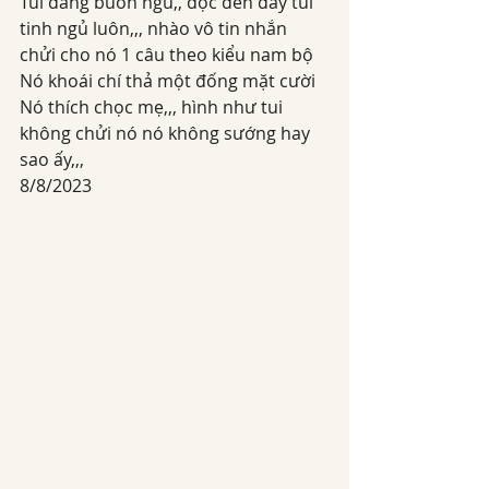
Tui đang buồn ngủ,, đọc đến đây tui 
tinh ngủ luôn,,, nhào vô tin nhắn 
chửi cho nó 1 câu theo kiểu nam bộ
Nó khoái chí thả một đống mặt cười
Nó thích chọc mẹ,,, hình như tui 
không chửi nó nó không sướng hay 
sao ấy,,,
8/8/2023