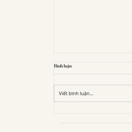
Bình luận
Viết bình luận...
Tiếp theo chuyện tui là bà cố nội,,,