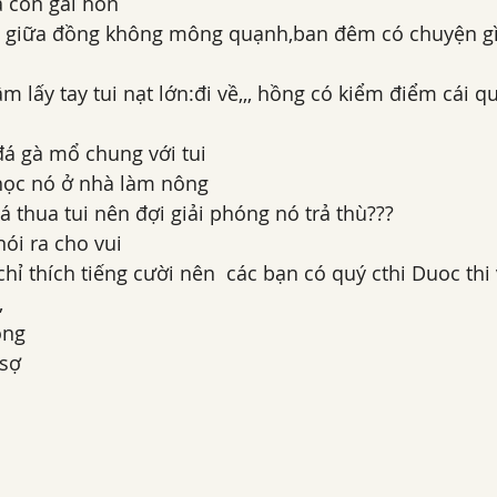
à con gái hôn 
 giữa đồng không mông quạnh,ban đêm có chuyện gì a
m lấy tay tui nạt lớn:đi về,,, hồng có kiểm điểm cái q
 đá gà mổ chung với tui
  học nó ở nhà làm nông 
á thua tui nên đợi giải phóng nó trả thù???
nói ra cho vui
hỉ thích tiếng cười nên  các bạn có quý cthi Duoc th
,
óng 
 sợ