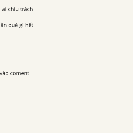
i chiu trách 
uần què gì hết 
i vào coment 