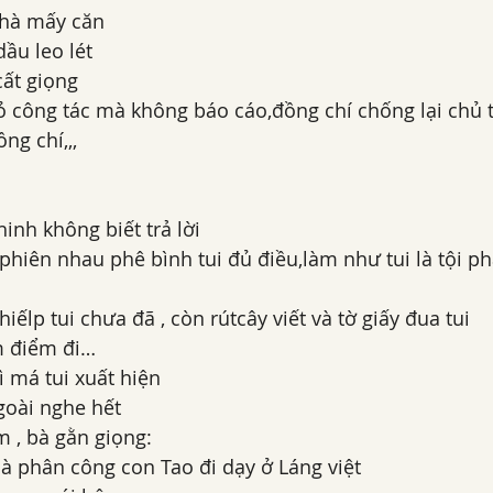
nhà mấy căn
ầu leo lét 
ất giọng 
bỏ công tác mà không báo cáo,đồng chí chống lại chủ 
ng chí,,,
hinh không biết trả lời 
 phiên nhau phê bình tui đủ điều,làm như tui là tội p
iếlp tui chưa đã , còn rútcây viết và tờ giấy đua tui
ểm điểm đi…
ì má tui xuất hiện 
goài nghe hết 
m , bà gằn giọng:
mà phân công con Tao đi dạy ở Láng việt 