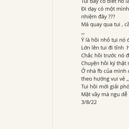
Tui bây có biết nó l
Đi dạy có một mình
nhiệm đây ???
Má quay qua tui , cầ
,,,
Ý là hồi nhỏ tụi nó
Lớn lên tui đi tỉnh
Chắc hồi trước nó đ
Chuyện hồi ký thật 
Ở nhà fb của mình c
theo hướng vui vẻ ,,
Tui hồi mới giải ph
Mặt vầy mà ngu dễ
3/8/22