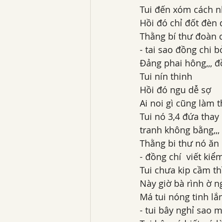
Tui đến xóm cách 
Hồi đó chỉ đốt đèn d
Thằng bí thư đoàn c
- tai sao đồng chi 
Đảng phai hông,,, đồ
Tui nín thinh
Hồi đó ngu dễ sợ 
Ai noi gì cũng làm t
Tui nó 3,4 đứa thay
tranh không bằng,,,
Thằng bi thư nó ăn h
- đồng chí  viết ki
Tui chưa kip cầm th
Này giờ bà rình ờ n
Má tui nóng tinh lắ
- tui bây nghỉ sao 