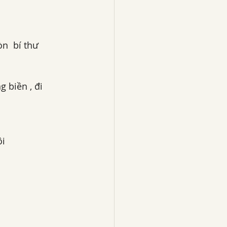
n  bí thư 
 biền , đi 
i 