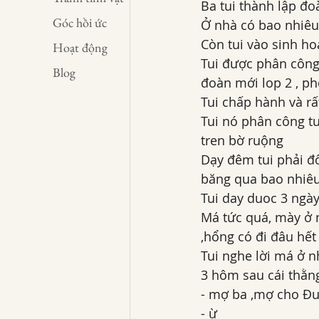
Ba tui thành lập đo
Góc hồi ức
Ở nhà có bao nhiêu
Còn tui vào sinh h
Hoạt động
Tui được phân công đ
Blog
đoàn mới lop 2 , phó
Tui chấp hành và rất
Tui nó phân công tu
tren bờ ruộng 
Dạy đêm tui phải đố
băng qua bao nhiêu
Tui day duoc 3 ngày
Má tức quá, mày ở n
,hổng có đi đâu hết ,
Tui nghe lời má ở n
3 hôm sau cái thằn
- mợ ba ,mợ cho Đu
- ừ