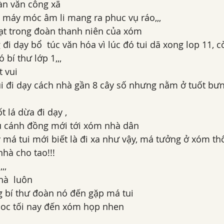
àn văn công xã 
 máy móc âm li mang ra phuc vụ ráo,,, 
oạt trong đoàn thanh niên của xóm 
i dạy bổ  túc văn hóa vì lúc đó tui dã xong lop 11, cò
 bí thư lớp 1,,,
 vui 
i đi dạy cách nhà gần 8 cây số nhưng nằm ở tuốt bưng
t lá dừa đi dạy ,
 cánh đồng mới tới xóm nhà dân 
 má tui mới biết là đi xa như vậy, má tưởng ở xóm thô
hà cho tao!!!
,,
hà  luôn 
g bí thư đoàn nó đến gặp má tui
oc tối nay đến xóm họp nhen 