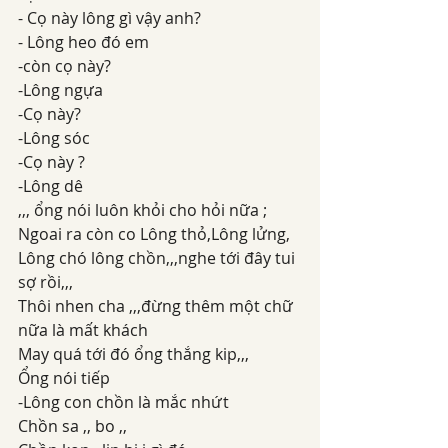
- Cọ này lông gì vậy anh?
- Lông heo đó em
-còn cọ này?
-Lông ngựa
-Cọ này?
-Lông sóc
-Cọ này ?
-Lông dê
,,, ổng nói luôn khỏi cho hỏi nữa ;
Ngoai ra còn co Lông thỏ,Lông lửng, 
Lông chó lông chồn,,,nghe tới đây tui 
sợ rồi,,,
Thôi nhen cha ,,,đừng thêm một chữ 
nữa là mất khách
May quá tới đó ổng thắng kip,,,
Ổng nói tiếp
-Lông con chồn là mắc nhứt
Chồn sa ,, bo ,,