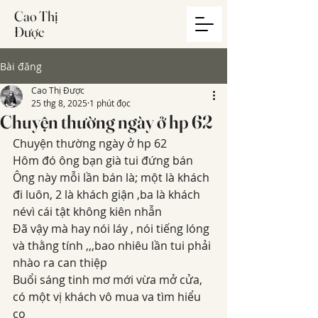
Cao Thị
Được
Bài đăng
Cao Thị Được
25 thg 8, 2025
1 phút đọc
Chuyện thường ngày ở hp 62
Chuyện thường ngày ở hp 62
Hôm đó ông bạn già tui đứng bán
Ông này mỗi lần bán là; một là khách 
đi luôn, 2 là khách giận ,ba là khách 
névì cái tật không kiên nhẫn
Đã vậy mà hay nói láy , nói tiếng lóng 
và thằng tính ,,,bao nhiêu lần tui phải 
nhào ra can thiệp
Buổi sáng tinh mơ mới vừa mở cửa, 
có một vị khách vô mua va tìm hiểu 
cọ