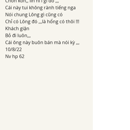
Chồn kon,, lin hi i gì đó ,,,
Cái này tui không rành tiếng nga
Nói chung Lông gì cũng có
Chỉ có Lông đó ,,,là hổng có thôi !!!
Khách giận
Bỏ đi luôn,,,
Cái ông này buôn bán mà nói kỳ ,,,
10/8/22
Nv hp 62