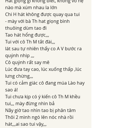
Hát giọng gì không biết, không vô hệ 
nào mà xúm nhau la lớn 
Chi H hát không được quay qua tui
- mày với bà Th hat giọng bình 
thuôing dùm tao đi 
Tao hát hổng được,,,
Tui với cô Th M tắt đài,,, 
lát sau tự nhiên thấy co A V bước ra 
quýnh nhip ,,,
Cô quýnh rất say mê 
Lúc đưa tay cao, lúc xuống thấp ,lúc 
lưng chừng,,,
Tui có cảm giác cô đang múa Lào hay 
sao á!
Tui chưa kịp có ý kiến cô Th M khều 
tui,,, mày đừng nhìn bả
Nãy giờ tao nhìn tao bị phân tâm 
Thôi 2 mình ngó lên nóc nhà rồi 
hát,,,ai sao tui vậy,,,