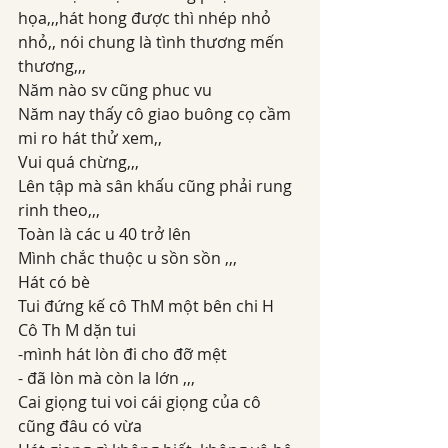
họa,,,hát hong được thì nhép nhỏ 
nhỏ,, nói chung là tình thương mến 
thương,,,
Năm nào sv cũng phuc vu
Năm nay thấy cô giao buông cọ cầm 
mi ro hát thử xem,, 
Vui quá chừng,,,
Lên tập mà sân khấu cũng phải rung 
rinh theo,,,
Toàn là các u 40 trở lên 
Mình chắc thuộc u sồn sồn ,,,
Hát có bè
Tui đứng kế cô ThM một bên chi H
Cô Th M dặn tui
-mình hát lòn đi cho đỡ mệt 
- đã lòn mà còn la lớn ,,,
Cai giọng tui voi cái giọng của cô 
cũng đâu có vừa 