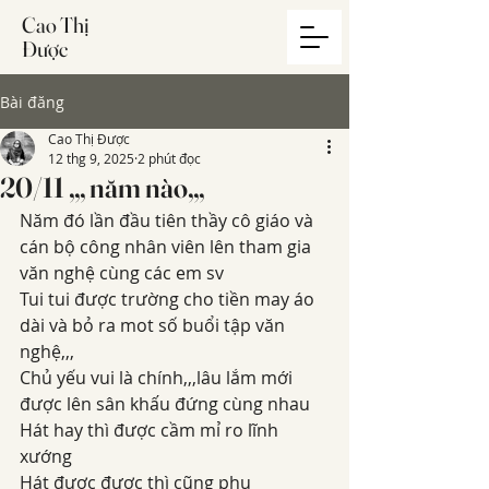
Cao Thị
Được
Bài đăng
Cao Thị Được
12 thg 9, 2025
2 phút đọc
20/11 ,,, năm nào,,,
Năm đó lần đầu tiên thầy cô giáo và 
cán bộ công nhân viên lên tham gia 
văn nghệ cùng các em sv
Tui tui được trường cho tiền may áo 
dài và bỏ ra mot số buổi tập văn 
nghệ,,,
Chủ yếu vui là chính,,,lâu lắm mới 
được lên sân khấu đứng cùng nhau
Hát hay thì được cầm mỉ ro lĩnh 
xướng
Hát được được thì cũng phụ 