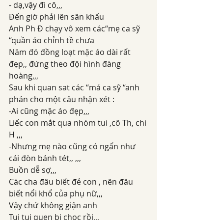
- dạ,vậy đi cô,,,
Đến giờ phải lên sân khấu 
Anh Ph Đ chạy vô xem các“mẹ ca sỹ 
“quần áo chỉnh tề chưa 
Năm đó đồng loạt mặc áo dài rất 
đẹp,, đứng theo đội hình đàng 
hoàng,,,
Sau khi quan sat các “má ca sỹ “anh 
phán cho một câu nhận xét :
-Ai cũng mặc áo đẹp,,,
Liếc con mắt qua nhóm tui ,cô Th, chi 
H ,,,
-Nhưng mẹ nào cũng có ngấn như 
cái đòn bánh tét,, ,,,
Buồn dễ sợ,,,
Các cha đâu biết đẻ con , nên đâu 
biết nổi khổ của phụ nữ,,,
Vậy chứ không giận anh 
Tui tui quen bị chọc rồi,,,