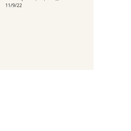
11/9/22
Bài đăng gần đây
Xem tất cả