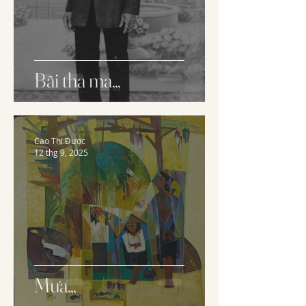
Bãi tha ma,,,
Cao Thị Được
12 thg 9, 2025
Mưa,,,