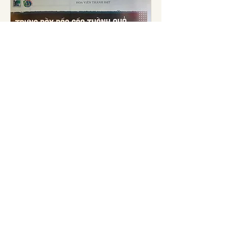
Trại sáng tác mỹ thuật tại
Cần Thơ
Thứ 2, 10 thg 4
Thông tin khác
Tìm hiểu thêm